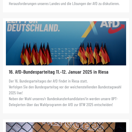
Herausforderungen unseres Landes und die Lösungen der AfD zu diskutieren.
16. AfD-Bundesparteitag 11.-12. Januar 2025 in Riesa
Der 16. Bundesparteitages der AfD findet in Riesa statt.
Verfolgen Sie den Bundesparteitag vor der weichenstellenden Bundestagswahl
2025 live!
Neben der Wahl unseres/r Bundeskanzlerkandidaten/in werden unsere BPT-
Delegierten über das Wahlprogramm der AfD zur BTW 2025 entscheiden!