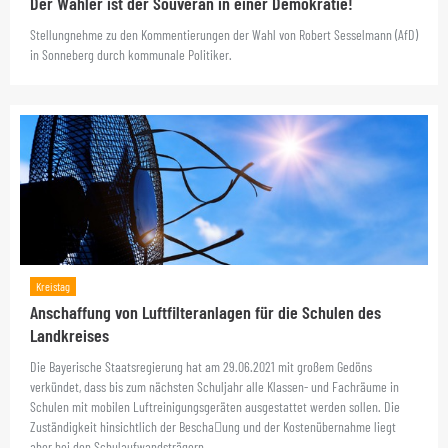
Der Wähler ist der Souverän in einer Demokratie!
Stellungnehme zu den Kommentierungen der Wahl von Robert Sesselmann (AfD)
in Sonneberg durch kommunale Politiker.
Kreistag
Anschaffung von Luftfilteranlagen für die Schulen des
Landkreises
Die Bayerische Staatsregierung hat am 29.06.2021 mit großem Gedöns
verkündet, dass bis zum nächsten Schuljahr alle Klassen- und Fachräume in
Schulen mit mobilen Luftreinigungsgeräten ausgestattet werden sollen. Die
Zuständigkeit hinsichtlich der Bescha􀀁ung und der Kostenübernahme liegt
aber bei den Schulaufwandsträgern.