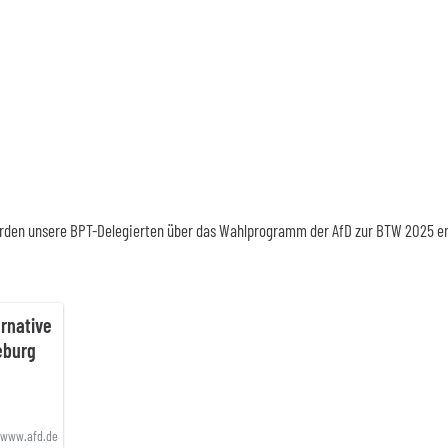
rden unsere BPT-Delegierten über das Wahlprogramm der AfD zur BTW 2025 e
rnative
eburg
www.afd.de