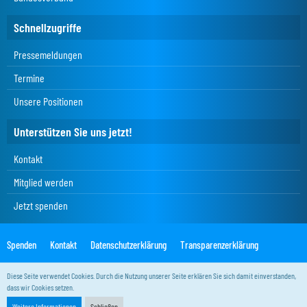
Schnellzugriffe
Pressemeldungen
Termine
Unsere Positionen
Unterstützen Sie uns jetzt!
Kontakt
Mitglied werden
Jetzt spenden
Spenden
Kontakt
Datenschutzerklärung
Transparenzerklärung
Impressum
Diese Seite verwendet Cookies. Durch die Nutzung unserer Seite erklären Sie sich damit einverstanden,
dass wir Cookies setzen.
Weitere Informationen
Schließen