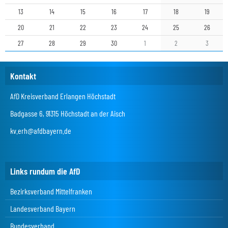
13
14
15
16
17
18
19
20
21
22
23
24
25
26
27
28
29
30
1
2
3
Kontakt
AfD Kreisverband Erlangen Höchstadt
Badgasse 6, 91315 Höchstadt an der Aisch
kv.erh@afdbayern.de
Links rundum die AfD
Bezirksverband Mittelfranken
Landesverband Bayern
Bundesverband