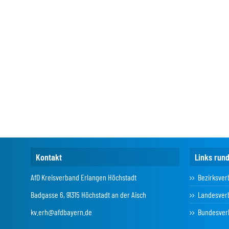
Kontakt
Links run
AfD Kreisverband Erlangen Höchstadt
Bezirksver
Badgasse 6, 91315 Höchstadt an der Aisch
Landesver
kv.erh@afdbayern.de
Bundesver