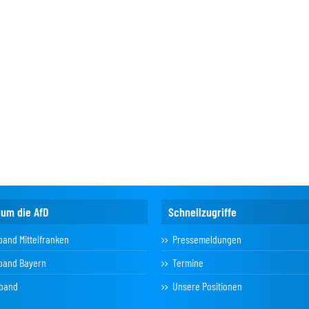
dum die AfD
Schnellzugriffe
band Mittelfranken
Pressemeldungen
band Bayern
Termine
band
Unsere Positionen