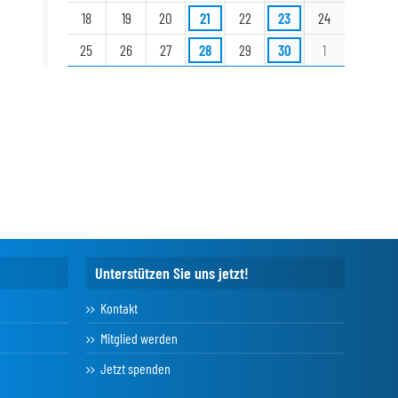
18
19
20
21
22
23
24
25
26
27
28
29
30
1
Unterstützen Sie uns jetzt!
Kontakt
Mitglied werden
Jetzt spenden