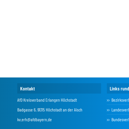
Kontakt
Links run
AfD Kreisverband Erlangen Höchstadt
Bezirksver
Badgasse 6, 91315 Höchstadt an der Aisch
Landesver
kv.erh@afdbayern.de
Bundesver