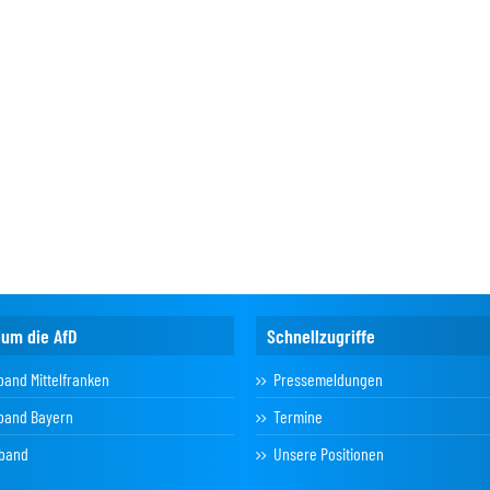
dum die AfD
Schnellzugriffe
band Mittelfranken
Pressemeldungen
band Bayern
Termine
band
Unsere Positionen