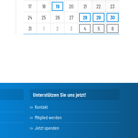
17
18
19
20
21
22
23
24
25
26
27
28
29
30
31
1
2
3
4
5
6
Unterstützen Sie uns jetzt!
Kontakt
Mitglied werden
Jetzt spenden