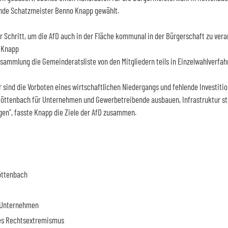
nde Schatzmeister Benno Knapp
gewählt.
er Schritt, um die AfD auch in der Fläche kommunal in der Bürgerschaft zu ver
o Knapp
rsammlung die Gemeinderatsliste von den Mitgliedern teils in Einzelwahlverfah
 sind die Vorboten eines wirtschaftlichen Niedergangs und fehlende Investition
ts Röttenbach für Unternehmen und Gewerbetreibende ausbauen, Infrastruktur s
en", fasste Knapp die Ziele der AfD zusammen.
öttenbach
r Unternehmen
des Rechtsextremismus