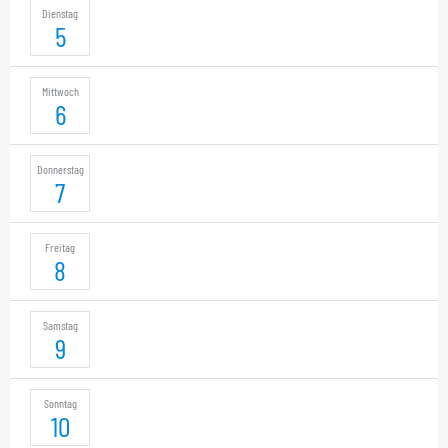
Dienstag
5
Mittwoch
6
Donnerstag
7
Freitag
8
Samstag
9
Sonntag
10