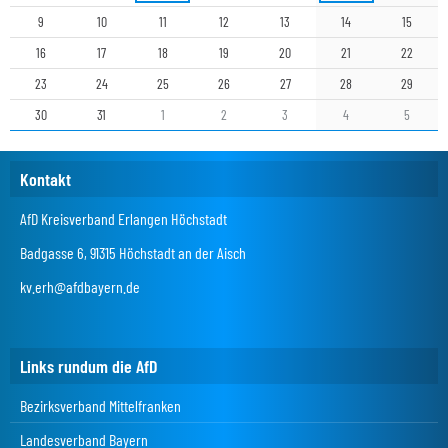
9
10
11
12
13
14
15
16
17
18
19
20
21
22
23
24
25
26
27
28
29
30
31
1
2
3
4
5
Kontakt
AfD Kreisverband Erlangen Höchstadt
Badgasse 6, 91315 Höchstadt an der Aisch
kv.erh@afdbayern.de
Links rundum die AfD
Bezirksverband Mittelfranken
Landesverband Bayern