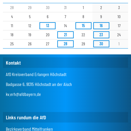
28
29
30
31
1
2
3
4
5
6
7
8
9
10
11
12
13
14
15
16
17
18
19
20
21
22
23
24
25
26
27
28
29
30
1
Kontakt
AfD Kreisverband Erlangen Höchstadt
Badgasse 6, 91315 Höchstadt an der Aisch
kv.erh@afdbayern.de
Links rundum die AfD
Bezirksverband Mittelfranken