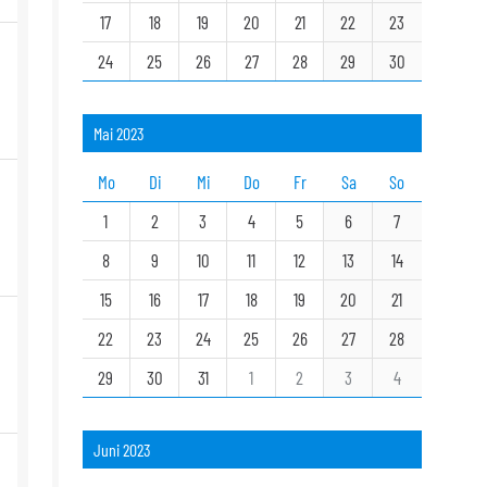
17
18
19
20
21
22
23
24
25
26
27
28
29
30
Mai 2023
Mo
Di
Mi
Do
Fr
Sa
So
1
2
3
4
5
6
7
8
9
10
11
12
13
14
15
16
17
18
19
20
21
22
23
24
25
26
27
28
29
30
31
1
2
3
4
Juni 2023