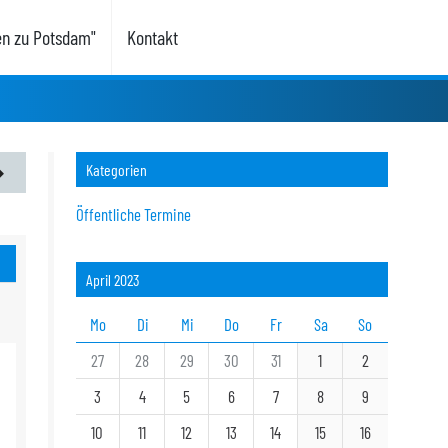
en zu Potsdam"
Kontakt
Kategorien
Öffentliche Termine
April 2023
Mo
Di
Mi
Do
Fr
Sa
So
27
28
29
30
31
1
2
3
4
5
6
7
8
9
10
11
12
13
14
15
16