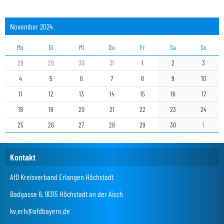
November 2024
Mo
Di
Mi
Do
Fr
Sa
So
28
29
30
31
1
2
3
4
5
6
7
8
9
10
11
12
13
14
15
16
17
18
19
20
21
22
23
24
25
26
27
28
29
30
1
Kontakt
AfD Kreisverband Erlangen Höchstadt
Badgasse 6, 91315 Höchstadt an der Aisch
kv.erh@afdbayern.de