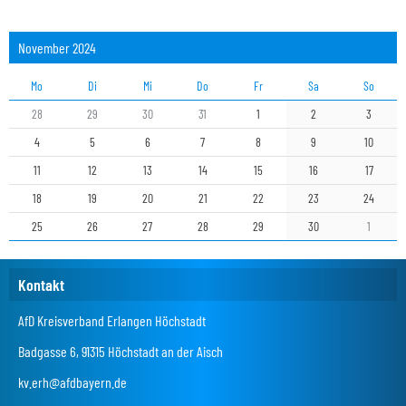
November 2024
Mo
Di
Mi
Do
Fr
Sa
So
28
29
30
31
1
2
3
4
5
6
7
8
9
10
11
12
13
14
15
16
17
18
19
20
21
22
23
24
25
26
27
28
29
30
1
Kontakt
AfD Kreisverband Erlangen Höchstadt
Badgasse 6, 91315 Höchstadt an der Aisch
kv.erh@afdbayern.de