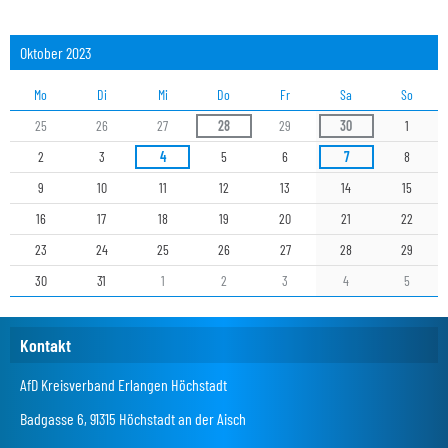
Oktober 2023
Mo
Di
Mi
Do
Fr
Sa
So
25
26
27
28
29
30
1
2
3
4
5
6
7
8
9
10
11
12
13
14
15
16
17
18
19
20
21
22
23
24
25
26
27
28
29
30
31
1
2
3
4
5
Kontakt
AfD Kreisverband Erlangen Höchstadt
Badgasse 6, 91315 Höchstadt an der Aisch